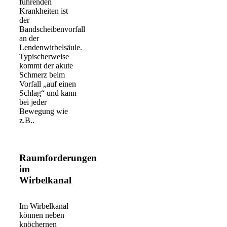
führenden
Krankheiten ist
der
Bandscheibenvorfall
an der
Lendenwirbelsäule.
Typischerweise
kommt der akute
Schmerz beim
Vorfall „auf einen
Schlag“ und kann
bei jeder
Bewegung wie
z.B..
Weiterlesen
Raumforderungen
im
Wirbelkanal
Im Wirbelkanal
können neben
knöchernen