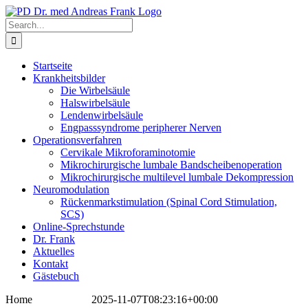
Skip
to
Search
content
for:
Startseite
Krankheitsbilder
Die Wirbelsäule
Halswirbelsäule
Lendenwirbelsäule
Engpasssyndrome peripherer Nerven
Operationsverfahren
Cervikale Mikroforaminotomie
Mikrochirurgische lumbale Bandscheibenoperation
Mikrochirurgische multilevel lumbale Dekompression
Neuromodulation
Rückenmarkstimulation (Spinal Cord Stimulation,
SCS)
Online-Sprechstunde
Dr. Frank
Aktuelles
Kontakt
Gästebuch
Home
Bettina Frank
2025-11-07T08:23:16+00:00