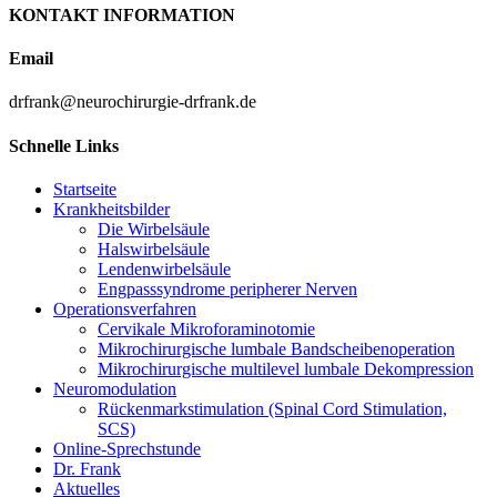
benötigt, laufe täglich 3 – 4 km Nordic Walk
KONTAKT INFORMATION
und freue mich darauf, mich dann zur
Email
Nachuntersuchung Ihnen wieder vorstellen zu
können.
drfrank@neurochirurgie-drfrank.de
Mit Dank und besten Wünschen für Ihre
weiteren Arzterfolge verbleibe ich Ihr Jürgen
Schnelle Links
Hotzan
Startseite
Krankheitsbilder
Die Wirbelsäule
Halswirbelsäule
Lendenwirbelsäule
Engpasssyndrome peripherer Nerven
Quote156
Operationsverfahren
Cervikale Mikroforaminotomie
Mikrochirurgische lumbale Bandscheibenoperation
Mikrochirurgische multilevel lumbale Dekompression
Neuromodulation
OP am 1.April 2009.Ein wunderbarer
Rückenmarkstimulation (Spinal Cord Stimulation,
Aprilscherz!!!Ich konnte vor Schmerzen nicht
SCS)
Online-Sprechstunde
mehr schlafen,konnte keine 20m gehen,selbst in
Dr. Frank
der Wohnung war es problematisch.Der Rat
Aktuelles