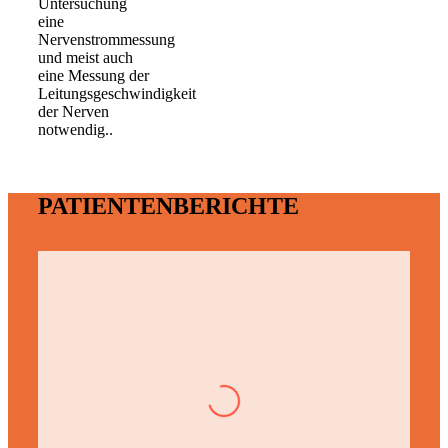
Untersuchung
eine
Nervenstrommessung
und meist auch
eine Messung der
Leitungsgeschwindigkeit
der Nerven
notwendig..
Weiterlesen
PATIENTENBERICHTE
Quote157
Sehr geehrter Herr Dr. Frank, zu der
erfolgreichen Opee am 07.08.09. (3 Etagen bei
absol. Stenose, erforderlich merere
Foraminotomien, komplexer, mehrstündiger
Eingriff) kann ich Sie nur beglückwünschen
und mich herzlich bei Ihnen (und Ihrem Team)