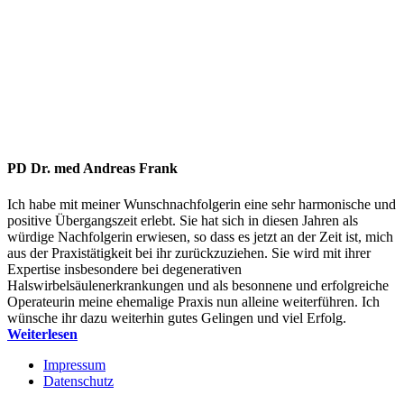
Extremitäten, usw.): „Nehmen Sie Ihre Zukunft
Bandscheibenoperation
in Ihre eigenen Hände, lassen Sie sich von Dr.
Frank untersuchen und – wenn er es rät – von
(MMLD)
Mikrochirurgische
ihm neurochirurgisch behandeln!“
multilevel
Ich habe mich bei allen Schwestern und
lumbale
Pflegern der isar-Klinik insgesamt, aber
Dekompression
besonders bei denen der Intensiv-Station mit
ihrem außerordentlich hohen Versorgungs- und
PD Dr. med Andreas Frank
Wohlfühlstandard zu bedanken, der weit über
Ich habe mit meiner Wunschnachfolgerin eine sehr harmonische und
dem liegt, was mir bisher bekannt wurde; hier
positive Übergangszeit erlebt. Sie hat sich in diesen Jahren als
trugen Sr. Mandy und Sr. Sanja durch ihre
würdige Nachfolgerin erwiesen, so dass es jetzt an der Zeit ist, mich
Fürsorge und Pflegende Zuwendung in den
aus der Praxistätigkeit bei ihr zurückzuziehen. Sie wird mit ihrer
Expertise insbesondere bei degenerativen
ersten 28 Stunden wesentlich dazu bei, daß die
Halswirbelsäulenerkrankungen und als besonnene und erfolgreiche
Heilung infolge (m)eines glücklichen
Operateurin meine ehemalige Praxis nun alleine weiterführen. Ich
Vegetativums sofort nach der Opee einsetzen
wünsche ihr dazu weiterhin gutes Gelingen und viel Erfolg.
Weiterlesen
konnte und einsetzte.
Seit meiner Heimkehr nach ca. 560 km am
Impressum
Datenschutz
13.08.09 habe ich keinerlei Schmerzmittel