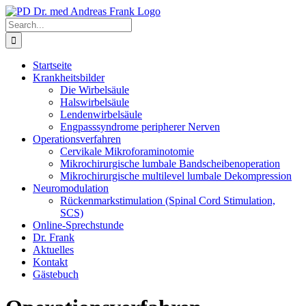
Skip
to
Search
content
for:
Startseite
Krankheitsbilder
Die Wirbelsäule
Halswirbelsäule
Lendenwirbelsäule
Engpasssyndrome peripherer Nerven
Operationsverfahren
Cervikale Mikroforaminotomie
Mikrochirurgische lumbale Bandscheibenoperation
Mikrochirurgische multilevel lumbale Dekompression
Neuromodulation
Rückenmarkstimulation (Spinal Cord Stimulation,
SCS)
Online-Sprechstunde
Dr. Frank
Aktuelles
Kontakt
Gästebuch