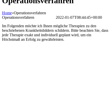
Operationsverfahren
Home
»
Operationsverfahren
Operationsverfahren
Bettina Frank
2022-01-07T08:44:45+00:00
Im Folgenden möchte ich Ihnen mögliche Therapien zu den
beschriebenen Krankheitsbildern schildern. Bitte beachten Sie, dass
jede Therapie exakt und individuell geplant wird, um ein
Höchstmaß an Erfolg zu gewährleisten.
Cervikale
Mikroforaminotomie
Cervikale
Mikrolaminektomie
Mikrochirurgische
lumbale
Bandscheibenoperation
Mikrochirurgische
multilevel
lumbale
Dekompression