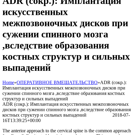
ADR (сокр.): Имплантация
искусственных
межпозвоночных дисков при
сужении спинного мозга
,вследствие образования
костных структур и сильных
выпадений
Home
»
ОПЕРАТИВНОЕ ВМЕШАТЕЛЬСТВО
»
ADR (сокр.):
Имплантация искусственных межпозвоночных дисков при
сужении спинного мозга ,вследствие образования костных
структур и сильных выпадений
ADR (сокр.): Имплантация искусственных межпозвоночных
дисков при сужении спинного мозга ,вследствие образования
костных структур и сильных выпадений
Bettina Frank
2018-07-
16T13:39:25+00:00
The anterior approach to the cervical spine is the common approach