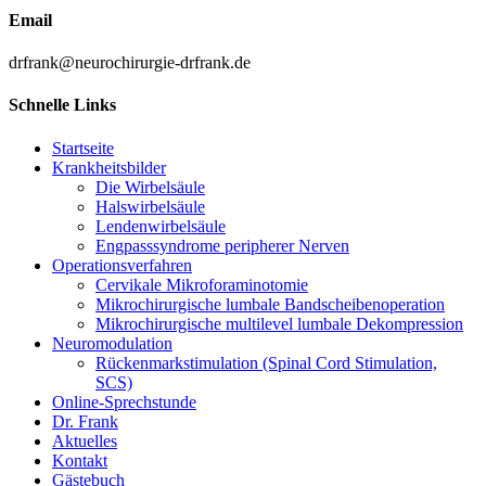
Email
drfrank@neurochirurgie-drfrank.de
Schnelle Links
Startseite
Krankheitsbilder
Die Wirbelsäule
Halswirbelsäule
Lendenwirbelsäule
Engpasssyndrome peripherer Nerven
Operationsverfahren
Cervikale Mikroforaminotomie
Mikrochirurgische lumbale Bandscheibenoperation
Mikrochirurgische multilevel lumbale Dekompression
Neuromodulation
Rückenmarkstimulation (Spinal Cord Stimulation,
SCS)
Online-Sprechstunde
Dr. Frank
Aktuelles
Kontakt
Gästebuch