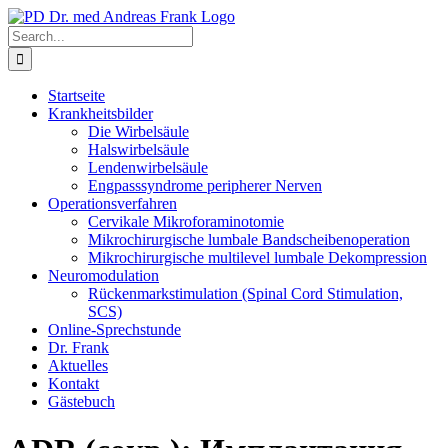
Skip
to
Search
content
for:
Startseite
Krankheitsbilder
Die Wirbelsäule
Halswirbelsäule
Lendenwirbelsäule
Engpasssyndrome peripherer Nerven
Operationsverfahren
Cervikale Mikroforaminotomie
Mikrochirurgische lumbale Bandscheibenoperation
Mikrochirurgische multilevel lumbale Dekompression
Neuromodulation
Rückenmarkstimulation (Spinal Cord Stimulation,
SCS)
Online-Sprechstunde
Dr. Frank
Aktuelles
Kontakt
Gästebuch