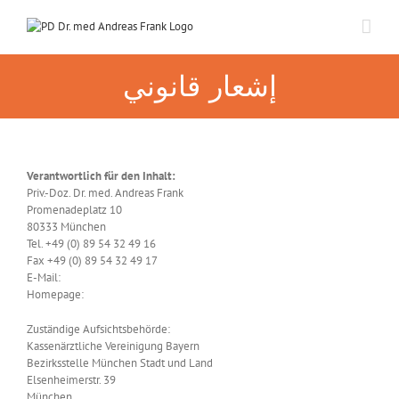
Skip
to
content
إشعار قانوني
Verantwortlich für den Inhalt:
Priv.-Doz. Dr. med. Andreas Frank
Promenadeplatz 10
80333 München
Tel. +49 (0) 89 54 32 49 16
Fax +49 (0) 89 54 32 49 17
E-Mail:
drfrank@neurochirurgie-drfrank.de
Homepage:
www.neurochirurgie-drfrank.de
Zuständige Aufsichtsbehörde:
Kassenärztliche Vereinigung Bayern
Bezirksstelle München Stadt und Land
Elsenheimerstr. 39
München