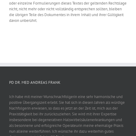
oder einzelne Formulierungen dieses Textes der geltenden Rechtslage
nicht, nicht mehr oder nicht vollständig entsprechen sollten, bleiben
die übrigen Teile des Dokumentes in ihrem Inhalt und ihrer Gültigkeit
davon unberührt.
PD DR. MED ANDREAS FRANK
Ich habe mit meiner Wunschnachfolgerin eine sehr harmonische und
positive Übergangszeit erlebt. Sie hat sich in diesen Jahren als würdige
Nachfolgerin erwiesen, so dass es jetzt an der Zeit ist, mich aus der
Praxistätigkeit bei ihr zurückzuziehen. Sie wird mit ihrer Expertise
insbesondere bei degenerativen Halswirbelsäulenerkrankungen und
als besonnene und erfolgreiche Operateurin meine ehemalige Praxis
nun alleine weiterführen. Ich wünsche ihr dazu weiterhin gutes