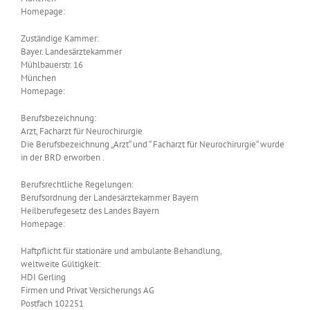
Homepage:
www.kvb.de
Zuständige Kammer:
Bayer. Landesärztekammer
Mühlbauerstr. 16
München
Homepage:
www.blaek.de
Berufsbezeichnung:
Arzt, Facharzt für Neurochirurgie
Die Berufsbezeichnung „Arzt“ und “ Facharzt für Neurochirurgie“ wurde
in der BRD erworben .
Berufsrechtliche Regelungen:
Berufsordnung der Landesärztekammer Bayern
Heilberufegesetz des Landes Bayern
Homepage:
www.blaek.de
Haftpflicht für stationäre und ambulante Behandlung,
weltweite Gültigkeit:
HDI Gerling
Firmen und Privat Versicherungs AG
Postfach 102251