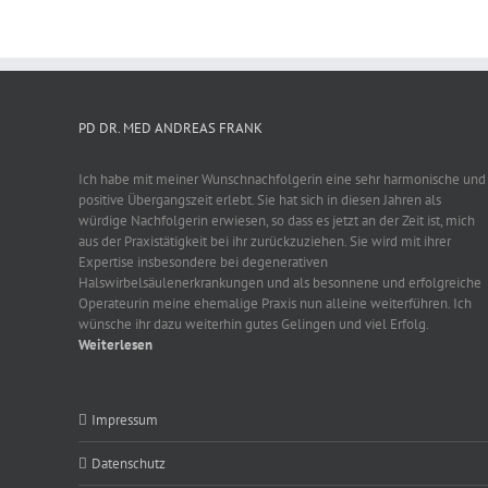
PD DR. MED ANDREAS FRANK
Ich habe mit meiner Wunschnachfolgerin eine sehr harmonische und
positive Übergangszeit erlebt. Sie hat sich in diesen Jahren als
würdige Nachfolgerin erwiesen, so dass es jetzt an der Zeit ist, mich
aus der Praxistätigkeit bei ihr zurückzuziehen. Sie wird mit ihrer
Expertise insbesondere bei degenerativen
Halswirbelsäulenerkrankungen und als besonnene und erfolgreiche
Operateurin meine ehemalige Praxis nun alleine weiterführen. Ich
wünsche ihr dazu weiterhin gutes Gelingen und viel Erfolg.
Weiterlesen
Impressum
Datenschutz