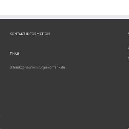
KONTAKT INFORMATION
EMAIL
drfrank@neurochirurgie-drfrank.de