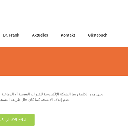
Dr. Frank
Aktuelles
Kontakt
Gästebuch
تعني هذه الكلمة ربط الشبكة الإلكترونية للقنوات العصبية أو الدماغ
عدم إتلاف الأنسجة كما كان حال طريقة التسخين القديمة وكذلك إمكان توقيف التنبيه. إن التقدم الذي أحرزته تقنيات الكهرباء الدقيقة والتوصيل الكهربائي قد مكنت من تقديم مثل هذا العلاج كما سنذكر لاحقا.
تقنية تحريض العصب الحائر VNS لعلاج الاكتئاب