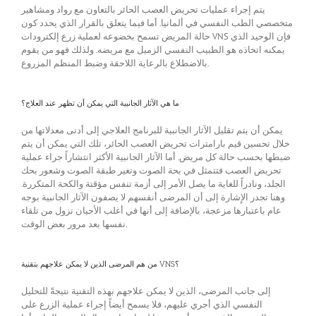
يتم إجراء عمليات تحريض العصب الحائر بالتعاون مع رواد ومشاهير
متخصصي الطب النفسي في ألمانيا. أما فيما يتعلق بالقرار الذي يحدد كون
حالة المريض تسمح بخضوعه لعملية زرع إلكترودات VNS فإن الوحيد الذي
يمكنه اتخاذه هو الطبيب النفسي الزميل مع مريضه. ولذلك فهو من يقوم
بالاضطلاع بالرعاية اللاحقة وضبط المنظم المزروع.
ما هي الآثار الجانبية التي يمكن أن تظهر عند العلاج؟
يمكن أن يتم تقليل الآثار الجانبية للبرنامج العلاجي إلى أدنى معدلاتها من
خلال تحسين قيم بارامترات تحريض العصب الحائر، تلك التي يمكن أن يتم
ضبطها بحسب حالة كل مريض. أما الآثار الجانبية الأكثر انتشاراً جراء عملية
تحريض العصب فتتمثل في بحة الصوت وتغير طبقة الصوت وشعور بحك
الجلد، ونادراً للغاية ما يصل الأمر إلى أزمة تنفس مؤقتة والكحة المتكررة.
وهنا تجدر الإِشارة إلى أن المرضى أنفسهم لا يصفون الآثار الجانبية بوجه
عام باعتبارها مزعجة، بالإضافة إلى أنها في أغلب الأحيان تزول من تلقاء
نفسها بعد مرور بعض الوقت.
من هم المرضى الذين لا يمكن علاجهم بتقنية VNS؟
إلى جانب المرضى، الذين لا يمكن علاجهم بهذه التقنية نتيجةً للتحليل
النفسي الذي أجري عليهم، فلا يسمح أيضاً إجراء عملية الزرع على