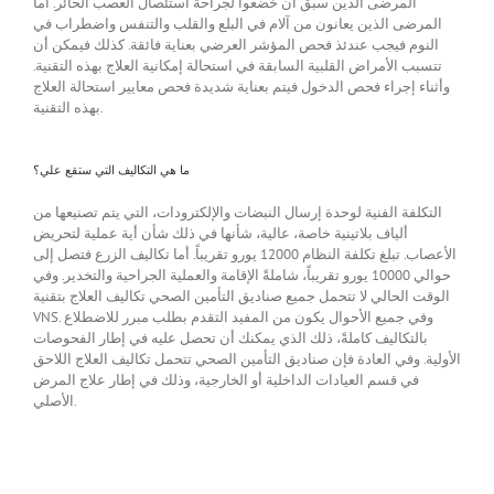
المرضى الذين سبق أن خضعوا لجراحة استئصال العصب الحائر. أما
المرضى الذين يعانون من آلام في البلع والقلب والتنفس واضطراب في
النوم فيجب عندئذ فحص المؤشر العرضي بعناية فائقة. كذلك فيمكن أن
تتسبب الأمراض القلبية السابقة في استحالة إمكانية العلاج بهذه التقنية.
وأثناء إجراء فحص الدخول فيتم بعناية شديدة فحص معايير استحالة العلاج
بهذه التقنية.
ما هي التكاليف التي ستقع علي؟
التكلفة الفنية لوحدة إرسال النبضات والإلكترودات، التي يتم تصنيعها من
ألياف بلاتينية خاصة، عالية، شأنها في ذلك شأن أية عملية لتحريض
الأعصاب. تبلغ تكلفة النظام 12000 يورو تقريباً. أما تكاليف الزرع فتصل إلى
حوالي 10000 يورو تقريباً، شاملةً الإقامة والعملية الجراحية والتخدير. وفي
الوقت الحالي لا تتحمل جميع صناديق التأمين الصحي تكاليف العلاج بتقنية
VNS. وفي جميع الأحوال يكون من المفيد التقدم بطلب مبرر للاضطلاع
بالتكاليف كاملةً، ذلك الذي يمكنك أن تحصل عليه في إطار الفحوصات
الأولية. وفي العادة فإن صناديق التأمين الصحي تتحمل تكاليف العلاج اللاحق
في قسم العيادات الداخلية أو الخارجية، وذلك في إطار علاج المرض
الأصلي.