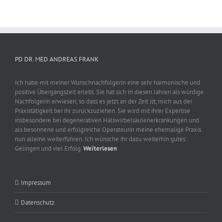
PD DR. MED ANDREAS FRANK
Ich habe mit meiner Wunschnachfolgerin eine sehr harmonische und
positive Übergangszeit erlebt. Sie hat sich in diesen Jahren als würdige
Nachfolgerin erwiesen, so dass es jetzt an der Zeit ist, mich aus der
Praxistätigkeit bei ihr zurückzuziehen. Sie wird mit ihrer Expertise
insbesondere bei degenerativen Halswirbelsäulenerkrankungen und
als besonnene und erfolgreiche Operateurin meine ehemalige Praxis
nun alleine weiterführen. Ich wünsche ihr dazu weiterhin gutes
Gelingen und viel Erfolg.
Weiterlesen
Impressum
Datenschutz