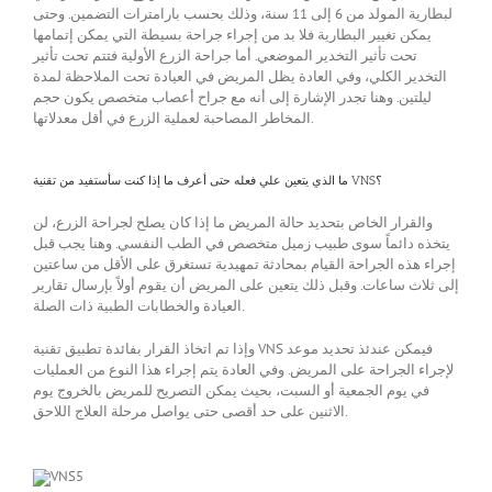
لبطارية المولد من 6 إلى 11 سنة، وذلك بحسب بارامترات التضمين. وحتى
يمكن تغيير البطارية فلا بد من إجراء جراحة بسيطة التي يمكن إتمامها
تحت تأثير التخدير الموضعي. أما جراحة الزرع الأولية فتتم تحت تأثير
التخدير الكلي، وفي العادة يظل المريض في العيادة تحت الملاحظة لمدة
ليلتين. وهنا تجدر الإشارة إلى أنه مع جراح أعصاب متخصص يكون حجم
المخاطر المصاحبة لعملية الزرع في أقل معدلاتها.
ما الذي يتعين علي فعله حتى أعرف ما إذا كنت سأستفيد من تقنية VNS؟
والقرار الخاص بتحديد حالة المريض ما إذا كان يصلح لجراحة الزرع، لن
يتخذه دائماً سوى طبيب زميل متخصص في الطب النفسي. وهنا يجب قبل
إجراء هذه الجراحة القيام بمحادثة تمهيدية تستغرق على الأقل من ساعتين
إلى ثلاث ساعات. وقبل ذلك يتعين على المريض أن يقوم أولاً بإرسال تقارير
العيادة والخطابات الطبية ذات الصلة.
وإذا تم اتخاذ القرار بفائدة تطبيق تقنية VNS فيمكن عندئذ تحديد موعد
لإجراء الجراحة على المريض. وفي العادة يتم إجراء هذا النوع من العمليات
في يوم الجمعية أو السبت، بحيث يمكن التصريح للمريض بالخروج يوم
الاثنين على حد أقصى حتى يواصل مرحلة العلاج اللاحق.