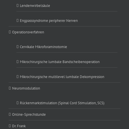
Lendenwirbelsäule
Engpasssyndrome peripherer Nerven
Operationsverfahren
Cervikale Mikroforaminotomie
Mikrochirurgische lumbale Bandscheibenoperation
Mikrochirurgische multilevel lumbale Dekompression
Neuromodulation
Rückenmarkstimulation (Spinal Cord Stimulation, SCS)
Online-Sprechstunde
Dr. Frank