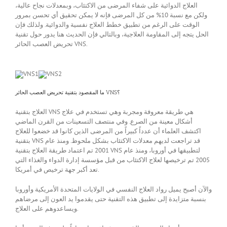
العلاج الدوائية على شفاء المرضى من الاكتئاب، وبمعدلات نجاح عالية،
ولكن مع نسبة 10% من كل المرضى فإنه لا يمكن تحقيق أي تحسن بمرور
الوقت على الرغم من تطبيق خطط العلاج نفسية والدوائية. ولذلك فإن
الحل يتجه إلى المقاومة العلاجية، وبالتالي فإن الحديث هنا يدور حول تقنية
تحريض العصب الحائر VNS.
ما المقصود بتقنية تحريض العصب الحائر VNS؟
العلاج بتقنية VNS هي طريقة معروفة ومجربة وهي تستخدم في علاج
أشكال معينة من الصرع. وفي منتصف التسعينات من القرن الماضي
اكتشف العلماء أن عدداً كبيراً من المرضى الذين كانوا قد خضعوا للعلاج
بتقنية VNS قد تراجعت لديهم معدلات الاكتئاب بشكل ملحوظ. ومنذ عام
2001 تم اعتماد طريقة العلاج بتقنية VNS لتطبيقها في أوروبا، ومنذ عام
2005 تم ترخيصها لعلاج الاكتئاب من قبل مؤسسة إدارة الدواء والغذاء التي
تعد أكبر جهة ترخيص في أمريكا.
والآن أصبح يميل رواد العلاج النفسي في الولايات المتحدة الأمريكية وأوروبا
بنسبة متزايدة إلى تطبيق هذه التقنية حتى يقدموا يد العون إلى مرضاهم
ويساعدوهم على العلاج.