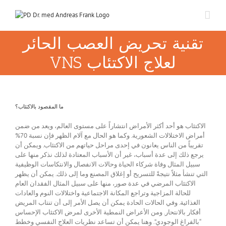
Skip
to
content
تقنية تحريض العصب الحائر
VNS لعلاج الاكتئاب
ما المقصود بالاكتئاب؟
الاكتئاب هو أحد أكثر الأمراض انتشاراً على مستوى العالم، ويعد من ضمن
أمراض الاختلالات الشعورية. وكما هو الحال مع آلام الظهر فإن نسبة 70%
تقريباً من الناس يعانون في إحدى مراحل حياتهم من الاكتئاب. ويمكن أن
يرجع ذلك إلى عدة أسباب، غير أن الأسباب المعتادة لذلك نذكر منها على
سبيل المثال وفاة شركاء الحياة وحالات الانفصال والانتكاسات الوظيفية
التي تنشأ مثلاً نتيجةً للتسريح أو إغلاق المصنع وما إلى ذلك. يمكن أن يظهر
الاكتئاب المرضي في عدة صور، منها على سبيل المثال الفقدان العام
للحالة المزاجية وتراجع المكانة الاجتماعية واختلالات النوم والعادات
الغذائية. وفي الحالات الحادة يمكن أن يصل الأمر إلى أن تنتاب المريض
أفكار بالانتحار. ومن الأعراض النمطية الأخرى لمرض الاكتئاب الإحساس
“بالفراغ الوجودي”. وهنا يمكن أن تساعد نظريات العلاج النفسي وخطط