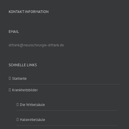
KONTAKT INFORMATION
EMAIL
drfrank@neurochirurgie-drfrank.de
SCHNELLE LINKS
Startseite
Krankheitsbilder
Die Wirbelsäule
Halswirbelsäule