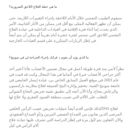
ما هي خطة العلاج اللاحق الضرورية؟
سيقوم الطبيب النفسي خلال الأيام اللاحقة بإجراء التغييرات اللازمة، حتى
يمكن أن تظهر الفعالية المثلى مع أقل قدر ممكن من الآثار الجانبية، الأمر
الذي يحدث إما أثناء فترة الإقامة في العيادات الداخلية في عيادة العلاج
النفسي اللاحق التي تستمر لفترة عشرة أيام تقريباً أو يمكن أن يتم أيضاً
في إطار الزيارات المتكررة على قسم العيادات الخارجية.
ما الذي يؤيد أن يقوم د. فرانك بإجراء الجراحة لي في ميونيخ؟
نظراً لأنني منذ فترة طويلة أعمل في مجال تضمين الأعصاب، فأنا أعتبر أحد
أكثر جراحي الأعصاب خبرةً في ألمانيا في هذا المجال. وكنت قد قمت في
عام 2003 في موقع العمل السابق الخاص بي، عيادة إيسار الجامعي في
جامعة ميونيخ الفنية، بتحفيز وإثارة المخ العميقة لعلاج متلازمة باركنسون
والرعاش بنجاح، وأنا الآن أتجه إلى تطبيق تقنية تحريض النخاع الشوكي
للتغلب على الآلام التي تصيب منطقة العمود الفقري ولا علاج لها.
كذلك فإنني أقدم أيضاً عمليات تحريض عصب الرأس الخلفيONS لعلاج
المرضى الذين يعانون من الصداع النصفي المزمن و/أو الصداع العنقودي.
والآن التعاون يتم لأول مرة في إطار الدراسة التي تشرف عليها عيادة علاج
آلام الرأس في كيل.