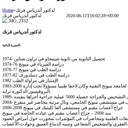
Home
»
لدكتور أندرياس فرنك
لدكتور أندرياس فرنك
Bettina Frank
2020-06-11T16:02:28+00:00
لدكتور أندرياس فرنك
السيرة الذاتية:
1974- تحصيل الثانوية من ثانوية شيمجاو في تراون شتاين
1974-76 دراسة الفيزياء في ميونخ
1976-77 دراسة الطب في ميونخ
1977-82 دراسة الطب في دسلدورف
1982 الإمتياز في مزاولة الطب
1983-2006 اختص في جراحة الأعصاب في مستشفى “رشتس دير إزار” قسم جراحة الأعصاب التابع لجامعة ميونخ التقنية وكان لاحقا طبيبا مسؤولا تحت إدارة
البروفيسور الدكتورة ترابه.
2004- في مستشفى ميونخ الجامعي، ونال مرتبة محاضر غير متفرغ
2006-2008 جراح أعصاب مقيم في مستشفى ألفا كلينيك في ميونخ
منذ 2008 – جراح أعصاب مقيم في عيادته الخاصة في ميونخ
 التخصصية والملصقات العلمية ومحاضرات في المؤتمرات تمحورت حول أمراض العمود
الفقري والتشخيص الشعاعي وتنبيه الدماغ العميق وحوادث الأعصاب.