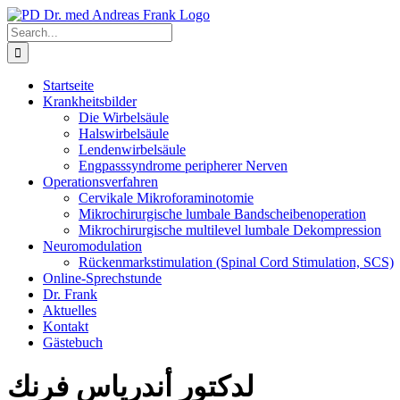
Skip
to
Search
content
for:
Startseite
Krankheitsbilder
Die Wirbelsäule
Halswirbelsäule
Lendenwirbelsäule
Engpasssyndrome peripherer Nerven
Operationsverfahren
Cervikale Mikroforaminotomie
Mikrochirurgische lumbale Bandscheibenoperation
Mikrochirurgische multilevel lumbale Dekompression
Neuromodulation
Rückenmarkstimulation (Spinal Cord Stimulation, SCS)
Online-Sprechstunde
Dr. Frank
Aktuelles
Kontakt
Gästebuch
لدكتور أندرياس فرنك