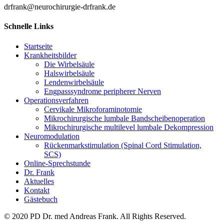
drfrank@neurochirurgie-drfrank.de
Schnelle Links
Startseite
Krankheitsbilder
Die Wirbelsäule
Halswirbelsäule
Lendenwirbelsäule
Engpasssyndrome peripherer Nerven
Operationsverfahren
Cervikale Mikroforaminotomie
Mikrochirurgische lumbale Bandscheibenoperation
Mikrochirurgische multilevel lumbale Dekompression
Neuromodulation
Rückenmarkstimulation (Spinal Cord Stimulation,
SCS)
Online-Sprechstunde
Dr. Frank
Aktuelles
Kontakt
Gästebuch
© 2020 PD Dr. med Andreas Frank. All Rights Reserved.