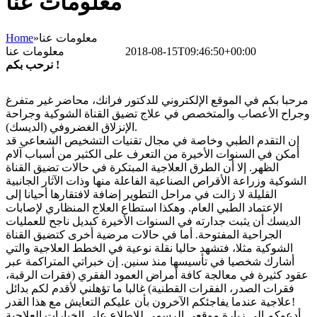
معلومات عنا
معلومات عنا
»
Home
2018-08-15T09:46:50+00:00
Bettina Frank
معلومات عنا
نرحب بكم !
مرحبا بكم في الموقع الإلكتروني للدكتور فرانك، محاضر غير متفرغ
وجراح الأعصاب والمتخصص في علاج تضيق القناة الشوكية وجراحة
الإنزلاق الغضروفي (الديسك).
إن التقدم الطبي وخاصة في مجال تقنيات التشخيص الشعاعي قد
أمكن في السنوات الأخيرة من التعرف على الكثير من أسباب آلام
الظهر. إلا أن الطرق العلاجية المبتكرة في حالات تضيق القناة
الشوكية وزراعة الأقراص الصناعية الفاعلة منها وذات الآثار الجانبية
القليلة لا زالت في مراحل التطوير إضافة لافتقارها أحيانا إلى
الإعتماد الطبي العام. وهكذا استطاع العلاج المنظاري لإصابات
الديسك أن يثبت جدارته في السنوات الأخيرة كبديل ناجح للعمليات
الجراحية المفتوحة. أما في حالات مرضية أخرى كتضيق القناة
الشوكية مثلا، فتشهد حاليا نقلة نوعية في الخطط العلاجية والتي
أشارك شخصيا في تأسيسها منذ سنين. إن خبراتي المتراكمة عبر
عقود كثيرة في معالجة كافة أمراض العمود الفقري (فقرات الرقبة،
فقرات الصدر، الفقرات القطنية) غالبا ما تؤهلني لأقدم لكم بدائل
علاجية عندما يفاجئكم الآخرون بأن عليكم التعايش مع هذا القدر!
أدعوكم إلى زيارة موقعي الرسمي للإطلاع على الخيارات العلاجية