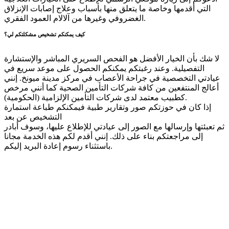
التي أقدمها وخاصة ما يتعلق منها بأسباب وعلاج إصابات الإنزلاق
الغضروفي وغيرها من آلالام العمود الفقري.
كيف يمكنكم تشخيص مشكلتكم لي؟
لا شك بأن الخيار الأفضل هو الفحص السريري المباشر والإستشارة
التفصيلية. وعند رغبتكم يمكنكم الحصول على موعد سريع في
عيادتي التخصصية في جراحة الأعصاب في مركز مدينة ميونخ. إنني
أعالج المنتفعين من كافة شركات التأمين الصحية كما أنني مرخص
كطبيب معتمد لدى شركات التأمين الإلزامية (الحكومية).
إذا كان في حوزتكم صور وتقارير طبية فيمكنكم طباعة استمارة
التشخيص عن بعد
ثم تعبئتها وإرسالها مع الصور إلى عيادتي للإطلاع عليها، وسوف أبادر
إلى مراجعتكم بناء على ذلك. إنني أقدم لكم هذه الخدمة مجانا
باستثناء رسوم إعادة البريد إليكم.
لدكتور أندرياس
فرنك
الطرق العلاجية
للأمراض التنكسية
في جميع قطاعات
العمود الفقري