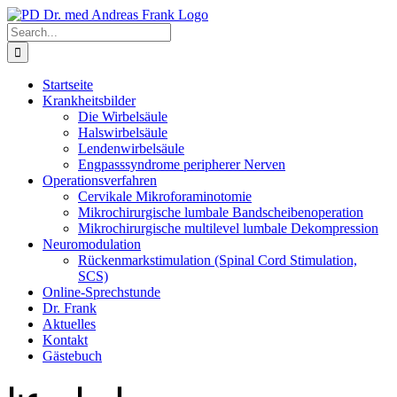
Skip
to
Search
content
for:
Startseite
Krankheitsbilder
Die Wirbelsäule
Halswirbelsäule
Lendenwirbelsäule
Engpasssyndrome peripherer Nerven
Operationsverfahren
Cervikale Mikroforaminotomie
Mikrochirurgische lumbale Bandscheibenoperation
Mikrochirurgische multilevel lumbale Dekompression
Neuromodulation
Rückenmarkstimulation (Spinal Cord Stimulation,
SCS)
Online-Sprechstunde
Dr. Frank
Aktuelles
Kontakt
Gästebuch