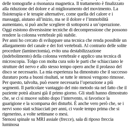
delle tomografie a risonanza magnetica. Il trattamento è finalizzato
alla riduzione del dolore e al miglioramento del movimento. La
fisioterapia e le terapie alternative, come quella del calore e i
massaggi, aiutano all’inizio, ma se il dolore e l’immobilità
aumentano, si può anche scegliere di sottoporsi a un’operazione.
Oggi esistono diversissime tecniche di decompressione che possono
rendere la colonna vertebrale più stabile.
Per anni ho cercato di sviluppare una tecnica che renda possibile un
allargamento del canale e dei fori vertebrali. Al contrario delle solite
procedure (laminectomia), evito una destabilizzazione
(indebolimento) della colonna vertebrale e applico una tecnica di
microscopia. Tolgo con molta cura solo le parti che schiacciano le
strutture del nervo e allo stesso tempo opero anche il prolasso del
disco se necessario. La mia esperienza ha dimostrato che il successo
duraturo porta a buoni risultati, se tutte le stenosi vengono rimosse.
Per questo, talvolta, può essere necessaria l’operazione a più
segmenti. Il particolare vantaggio del mio metodo sta nel fatto che il
paziente potrà alzarsi già il primo giorno. Gli studi hanno dimostrato
che, se ci si muove subito dopo l’intervento, si favorisce la
guarigione e la scomparsa dei disturbi. È anche vero però che, se i
nervi sono stati schiacciati per anni, ci vuole tempo prima che si
rigenerino, a volte settimane o mesi.
Stenosi spinale su MRI assiale (frecce), sala di riposo freccia
luminosa