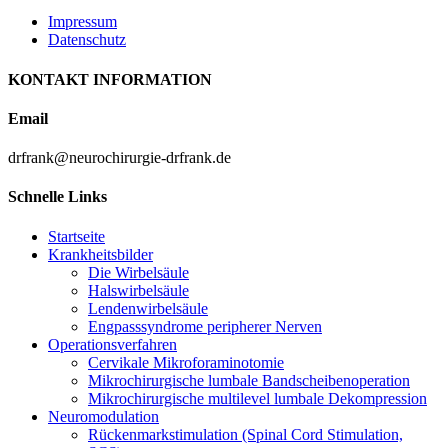
Impressum
Datenschutz
KONTAKT INFORMATION
Email
drfrank@neurochirurgie-drfrank.de
Schnelle Links
Startseite
Krankheitsbilder
Die Wirbelsäule
Halswirbelsäule
Lendenwirbelsäule
Engpasssyndrome peripherer Nerven
Operationsverfahren
Cervikale Mikroforaminotomie
Mikrochirurgische lumbale Bandscheibenoperation
Mikrochirurgische multilevel lumbale Dekompression
Neuromodulation
Rückenmarkstimulation (Spinal Cord Stimulation,