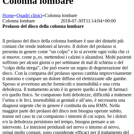
Colonna lombare
Home
»
Quadri clinici
»
Colonna lombare
Colonna lombare
Bettina Frank
2018-07-30T11:14:04+00:00
Prolasso del disco della colonna lombare
Il prolasso del disco della colonna lombare è uno dei disturbi più
comuni che rende inidonei al lavoro. Il dolore del prolasso si
presenta in genere come “un colpo” e lo si avverte ogni volta che ci
si muove, come p,.es. mettendosi i calzini o alzandosi. Molti pazienti
soffrono per alcuni giorni o per settimane di mal di schiena o del
“colpo della strega”, che può essere un segno di degenerazione del
disco. Con la comparsa del prolasso spesso cambia improvvisamente
il sintomo e compare un dolore diffuso ed elettrizzante alle gambe.
Spesso si avvertono anche formicolii o insensibilità e una certa
debolezza. Il trattamento acuto è in genere quello a base di farmaci
e/o quello fisico. Se compaiono forti debolezze, difficoltà a trattenere
l’urina o le feci, insensibilità ai genitali e all’ano, è necessaria una
diagnosi urgente che in genere è costituita da una RMN. Nella
maggior parte dei prolassi del disco non bisogna operare subito,
tranne nel caso in cui compaiono i sintomi di cui sopra. Se i dolori
e/o la debolezza persistono nel tempo, bisogna pensare a un
intervento. Le iniezioni peridurali nel nervo o intorno al nervo,
ormai molto comuni, sono considerate efficaci per il trattamento del