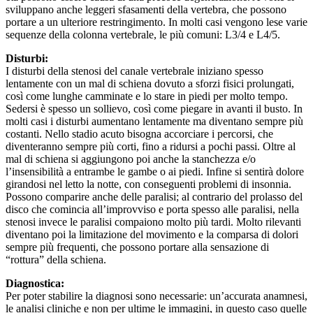
sviluppano anche leggeri sfasamenti della vertebra, che possono
portare a un ulteriore restringimento. In molti casi vengono lese varie
sequenze della colonna vertebrale, le più comuni: L3/4 e L4/5.
Disturbi:
I disturbi della stenosi del canale vertebrale iniziano spesso
lentamente con un mal di schiena dovuto a sforzi fisici prolungati,
così come lunghe camminate e lo stare in piedi per molto tempo.
Sedersi è spesso un sollievo, così come piegare in avanti il busto. In
molti casi i disturbi aumentano lentamente ma diventano sempre più
costanti. Nello stadio acuto bisogna accorciare i percorsi, che
diventeranno sempre più corti, fino a ridursi a pochi passi. Oltre al
mal di schiena si aggiungono poi anche la stanchezza e/o
l’insensibilità a entrambe le gambe o ai piedi. Infine si sentirà dolore
girandosi nel letto la notte, con conseguenti problemi di insonnia.
Possono comparire anche delle paralisi; al contrario del prolasso del
disco che comincia all’improvviso e porta spesso alle paralisi, nella
stenosi invece le paralisi compaiono molto più tardi. Molto rilevanti
diventano poi la limitazione del movimento e la comparsa di dolori
sempre più frequenti, che possono portare alla sensazione di
“rottura” della schiena.
Diagnostica:
Per poter stabilire la diagnosi sono necessarie: un’accurata anamnesi,
le analisi cliniche e non per ultime le immagini, in questo caso quelle