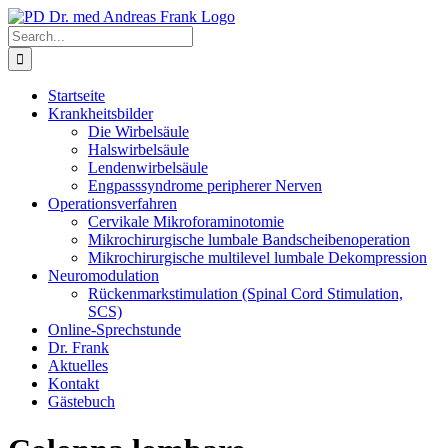
Skip
to
Search
content
for:
Startseite
Krankheitsbilder
Die Wirbelsäule
Halswirbelsäule
Lendenwirbelsäule
Engpasssyndrome peripherer Nerven
Operationsverfahren
Cervikale Mikroforaminotomie
Mikrochirurgische lumbale Bandscheibenoperation
Mikrochirurgische multilevel lumbale Dekompression
Neuromodulation
Rückenmarkstimulation (Spinal Cord Stimulation,
SCS)
Online-Sprechstunde
Dr. Frank
Aktuelles
Kontakt
Gästebuch