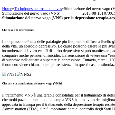
Home
»
Techniques neurostimulatives
»
Stimolazione del nervo vago 
Stimolazione del nervo vago (VNS)
Bettina Frank
2018-08-15T07:06:
Stimolazione del nervo vago (VNS) per la depressione terapia-res
Che cosa è la depressione?
La depressione è una delle patologie più frequenti e diffuse a livello g
della vita, un episodio depressivo. Le cause possono essere le più svari
incombenze di lavoro ecc. Il disturbo depressivo si può manifestare, ad
comparire anche pensieri di suicidio. La sensazione di vivere una “esist
di successo nell’aiutare a superare la depressione. Tuttavia, circa il
fenomeno viene chiamato terapia-resistenza. In questi casi, la stimol
Che cos’è la stimolazione del nervo vago (VNS)?
Il trattamento VNS è una terapia consolidata per il trattamento di dete
che molti pazienti trattati con la terapia VNS hanno avuto dei miglior
approvata in Europa per il trattamento della depressione terapia-resis
Administration (FDA), il più importante ente di controllo degli Stati U