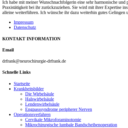
Ich habe mit meiner Wunschnachfolgerin eine sehr harmonische und posi
Praxistätigkeit bei ihr zurückzuziehen. Sie wird mit ihrer Expertise
alleine weiterführen. Ich wünsche ihr dazu weiterhin gutes Gelingen 
Impressum
Datenschutz
KONTAKT INFORMATION
Email
drfrank@neurochirurgie-drfrank.de
Schnelle Links
Startseite
Krankheitsbilder
Die Wirbelsäule
Halswirbelsäule
Lendenwirbelsäule
Engpasssyndrome peripherer Nerven
Operationsverfahren
Cervikale Mikroforaminotomie
Mikrochirurgische lumbale Bandscheibenoperation