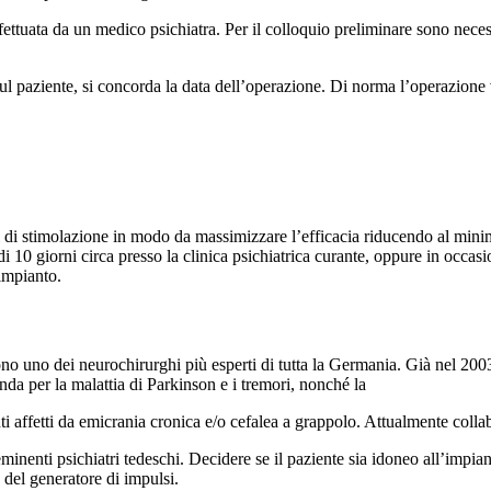
fettuata da un medico psichiatra. Per il colloquio preliminare sono necess
sul paziente, si concorda la data dell’operazione. Di norma l’operazione 
i di stimolazione in modo da massimizzare l’efficacia riducendo al minimo
i 10 giorni circa presso la clinica psichiatrica curante, oppure in occasio
impianto.
 uno dei neurochirurghi più esperti di tutta la Germania. Già nel 2003,
da per la malattia di Parkinson e i tremori, nonché la
stimolazione del 
nti affetti da emicrania cronica e/o cefalea a grappolo. Attualmente coll
nenti psichiatri tedeschi. Decidere se il paziente sia idoneo all’impian
 del generatore di impulsi.