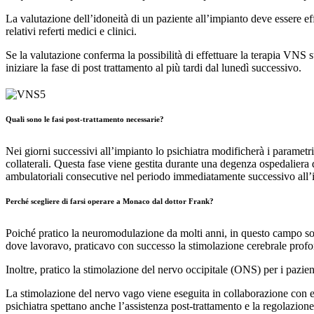
La valutazione dell’idoneità di un paziente all’impianto deve essere ef
relativi referti medici e clinici.
Se la valutazione conferma la possibilità di effettuare la terapia VNS 
iniziare la fase di post trattamento al più tardi dal lunedì successivo.
Quali sono le fasi post-trattamento necessarie?
Nei giorni successivi all’impianto lo psichiatra modificherà i parametr
collaterali. Questa fase viene gestita durante una degenza ospedaliera d
ambulatoriali consecutive nel periodo immediatamente successivo all’
Perché scegliere di farsi operare a Monaco dal dottor Frank?
Poiché pratico la neuromodulazione da molti anni, in questo campo sono
dove lavoravo, praticavo con successo la stimolazione cerebrale profon
Inoltre, pratico la stimolazione del nervo occipitale (ONS) per i pazie
La stimolazione del nervo vago viene eseguita in collaborazione con emi
psichiatra spettano anche l’assistenza post-trattamento e la regolazione