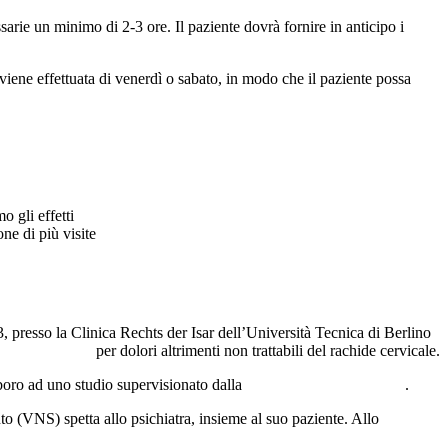
arie un minimo di 2-3 ore. Il paziente dovrà fornire in anticipo i
viene effettuata di venerdì o sabato, in modo che il paziente possa
 gli effetti
ne di più visite
 presso la Clinica Rechts der Isar dell’Università Tecnica di Berlino
midollo spinale
per dolori altrimenti non trattabili del rachide cervicale.
aboro ad uno studio supervisionato dalla
Clinica del dolore di Kiel
.
to (VNS) spetta allo psichiatra, insieme al suo paziente. Allo