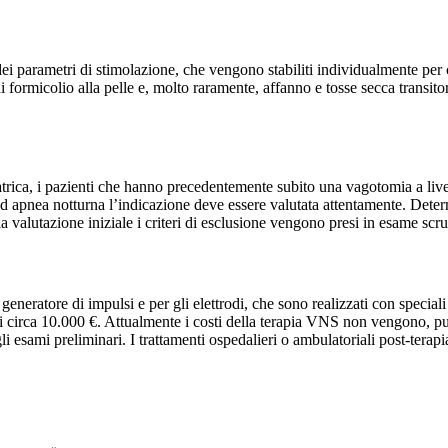
ei parametri di stimolazione, che vengono stabiliti individualmente per cia
formicolio alla pelle e, molto raramente, affanno e tosse secca transitori
hiatrica, i pazienti che hanno precedentemente subito una vagotomia a liv
 ed apnea notturna l’indicazione deve essere valutata attentamente. Deter
ella valutazione iniziale i criteri di esclusione vengono presi in esame sc
neratore di impulsi e per gli elettrodi, che sono realizzati con speciali fi
circa 10.000 €. Attualmente i costi della terapia VNS non vengono, purtr
agli esami preliminari. I trattamenti ospedalieri o ambulatoriali post-ter