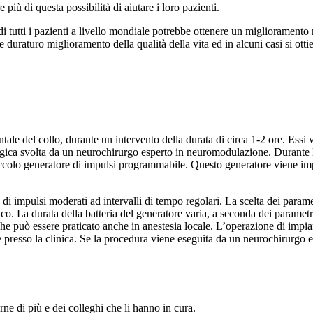
più di questa possibilità di aiutare i loro pazienti.
 di tutti i pazienti a livello mondiale potrebbe ottenere un miglioramento r
 e duraturo miglioramento della qualità della vita ed in alcuni casi si ott
ntale del collo, durante un intervento della durata di circa 1-2 ore. Essi
gica svolta da un neurochirurgo esperto in neuromodulazione. Durante 
 piccolo generatore di impulsi programmabile. Questo generatore viene imp
di impulsi moderati ad intervalli di tempo regolari. La scelta dei parame
o. La durata della batteria del generatore varia, a seconda dei parametr
o che può essere praticato anche in anestesia locale. L’operazione di impi
e presso la clinica. Se la procedura viene eseguita da un neurochirurgo es
erne di più e dei colleghi che li hanno in cura.