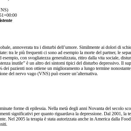
(VNS)
51+00:00
istente
lobale, annoverata tra i disturbi dell’umore. Similmente ai dolori di schi
ate: tra le più frequenti ci sono ad esempio la morte del partner, le sep
 esempio, con svogliatezza generalizzata, ritiro dalla vita sociale, dist
enza inutile” è un altro dei sintomi tipici del disturbo depressivo. Il s
 10% dei pazienti non ottiene un miglioramento a lungo termine nonostant
azione del nervo vago (VNS) può essere un’alternativa.
rminate forme di epilessia. Nella metà degli anni Novanta del secolo sco
amenti significativi per quanto riguardava la depressione. Dal 2001, la 
tente. Nel 2005 la terapia è stata autorizzata anche in America dalla Fo
niti.