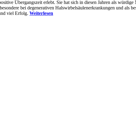
tive Übergangszeit erlebt. Sie hat sich in diesen Jahren als würdige Na
 insbesondere bei degenerativen Halswirbelsäulenerkrankungen und als 
und viel Erfolg.
Weiterlesen