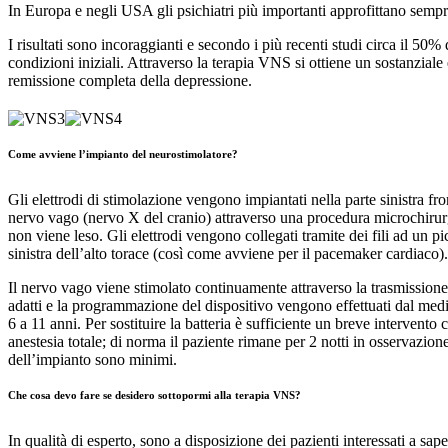
In Europa e negli USA gli psichiatri più importanti approfittano sempre 
I risultati sono incoraggianti e secondo i più recenti studi circa il 50%
condizioni iniziali. Attraverso la terapia VNS si ottiene un sostanziale
remissione completa della depressione.
Come avviene l’impianto del neurostimolatore?
Gli elettrodi di stimolazione vengono impiantati nella parte sinistra fro
nervo vago (nervo X del cranio) attraverso una procedura microchirur
non viene leso. Gli elettrodi vengono collegati tramite dei fili ad un
sinistra dell’alto torace (così come avviene per il pacemaker cardiaco).
Il nervo vago viene stimolato continuamente attraverso la trasmissione 
adatti e la programmazione del dispositivo vengono effettuati dal medic
6 a 11 anni. Per sostituire la batteria è sufficiente un breve intervent
anestesia totale; di norma il paziente rimane per 2 notti in osservazion
dell’impianto sono minimi.
Che cosa devo fare se desidero sottopormi alla terapia VNS?
In qualità di esperto, sono a disposizione dei pazienti interessati a sap