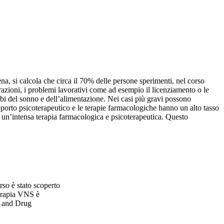
ena, si calcola che circa il 70% delle persone sperimenti, nel corso
arazioni, i problemi lavorativi come ad esempio il licenziamento o le
urbi del sonno e dell’alimentazione. Nei casi più gravi possono
upporto psicoterapeutico e le terapie farmacologiche hanno un alto tasso
e un’intensa terapia farmacologica e psicoterapeutica. Questo
rso è stato scoperto
terapia VNS è
od and Drug