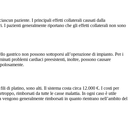
scun paziente. I principali effetti collaterali causati dalla
. I pazienti generalmente riportano che gli effetti collaterali non sono
ello gastrico non possono sottoporsi all’operazione di impianto. Per i
minati problemi cardiaci preesistenti, inoltre, possono causare
rupolosamente.
li di platino, sono alti. Il sistema costa circa 12.000 €. I costi per
oppo, rimborsati da tutte le casse malattia. In ogni caso è utile
apia vengono generalmente rimborsati in quanto rientrano nell’ambito del