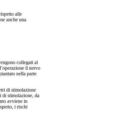
ispetto alle
iene anche una
 vengono collegati al
l’operazione il nervo
iantato nella parte
tri di stimolazione
i di stimolazione, da
anto avviene in
perto, i rischi