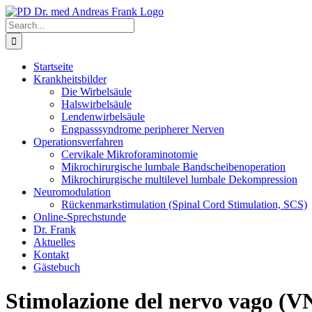
Skip
to
Search
content
for:
Startseite
Krankheitsbilder
Die Wirbelsäule
Halswirbelsäule
Lendenwirbelsäule
Engpasssyndrome peripherer Nerven
Operationsverfahren
Cervikale Mikroforaminotomie
Mikrochirurgische lumbale Bandscheibenoperation
Mikrochirurgische multilevel lumbale Dekompression
Neuromodulation
Rückenmarkstimulation (Spinal Cord Stimulation, SCS)
Online-Sprechstunde
Dr. Frank
Aktuelles
Kontakt
Gästebuch
Stimolazione del nervo vago (V