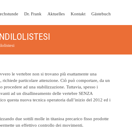
echstunde
Dr. Frank
Aktuelles
Kontakt
Gästebuch
NDILOLISTESI
olistesi
ovvero le vertebre non si trovano più esattamente una
i, richiede particolare attenzione. Ciò può comportare, da un
rio procedere ad una stabilizzazione. Tuttavia, spesso i
a davanti ad un disallineamento delle vertebre SENZA
tico questa nuova tecnica operatoria dall’inizio del 2012 ed i
zzando due sottili molle in titanioa precarico fisso prodotte
 permette un effettivo controllo dei movimenti.