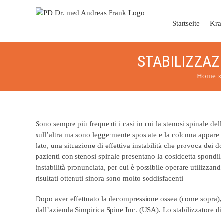
Skip
to
Startseite
Kra
content
STABILIZZAZ
Home
Sono sempre più frequenti i casi in cui la stenosi spinale d
sull’altra ma sono leggermente spostate e la colonna appare 
lato, una situazione di effettiva instabilità che provoca dei d
pazienti con stenosi spinale presentano la cosiddetta spondil
instabilità pronunciata, per cui è possibile operare utilizza
risultati ottenuti sinora sono molto soddisfacenti.
Dopo aver effettuato la decompressione ossea (come sopra), pe
dall’azienda Simpirica Spine Inc. (USA). Lo stabilizzatore di