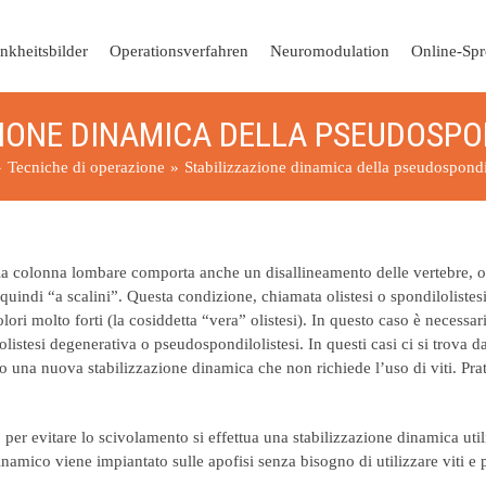
nkheitsbilder
Operationsverfahren
Neuromodulation
Online-Spr
IONE DINAMICA DELLA PSEUDOSPO
»
Tecniche di operazione
»
Stabilizzazione dinamica della pseudospondil
ella colonna lombare comporta anche un disallineamento delle vertebre, 
quindi “a scalini”. Questa condizione, chiamata olistesi o spondilolistes
olori molto forti (la cosiddetta “vera” olistesi). In questo caso è necessa
olistesi degenerativa o pseudospondilolistesi. In questi casi ci si trov
ndo una nuova stabilizzazione dinamica che non richiede l’uso di viti. Pra
r evitare lo scivolamento si effettua una stabilizzazione dinamica utili
namico viene impiantato sulle apofisi senza bisogno di utilizzare viti e