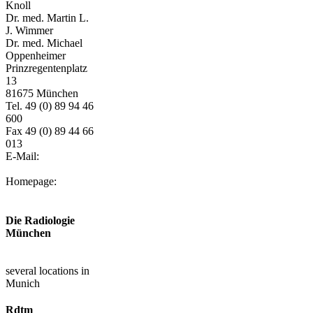
Knoll
Dr. med. Martin L.
J. Wimmer
Dr. med. Michael
Oppenheimer
Prinzregentenplatz
13
81675 München
Tel. 49 (0) 89 94 46
600
Fax 49 (0) 89 44 66
013
E-Mail:
info@neuromuenchen.de
Homepage:
www.neuromuenchen.de
Die Radiologie
München
www. die-
radiologie.de
several locations in
Munich
Rdtm