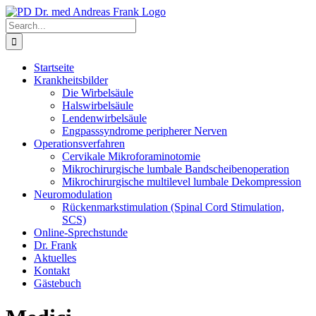
Skip
to
Search
content
for:
Startseite
Krankheitsbilder
Die Wirbelsäule
Halswirbelsäule
Lendenwirbelsäule
Engpasssyndrome peripherer Nerven
Operationsverfahren
Cervikale Mikroforaminotomie
Mikrochirurgische lumbale Bandscheibenoperation
Mikrochirurgische multilevel lumbale Dekompression
Neuromodulation
Rückenmarkstimulation (Spinal Cord Stimulation,
SCS)
Online-Sprechstunde
Dr. Frank
Aktuelles
Kontakt
Gästebuch