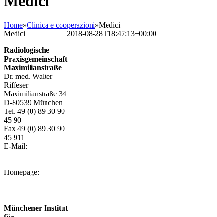
Medici
Home
»
Clinica e cooperazioni
»
Medici
Medici
Bettina Frank
2018-08-28T18:47:13+00:00
Radiologische
Praxisgemeinschaft
Maximilianstraße
Dr. med. Walter
Riffeser
Maximilianstraße 34
D-80539 München
Tel. 49 (0) 89 30 90
45 90
Fax 49 (0) 89 30 90
45 911
E-Mail:
info@diagnostische-
radiologie.info
Homepage:
www.diagnostische-
radiologie.info
Münchener Institut
für