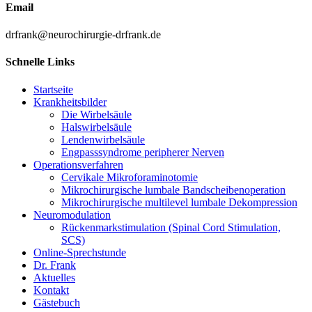
Email
drfrank@neurochirurgie-drfrank.de
Schnelle Links
Startseite
Krankheitsbilder
Die Wirbelsäule
Halswirbelsäule
Lendenwirbelsäule
Engpasssyndrome peripherer Nerven
Operationsverfahren
Cervikale Mikroforaminotomie
Mikrochirurgische lumbale Bandscheibenoperation
Mikrochirurgische multilevel lumbale Dekompression
Neuromodulation
Rückenmarkstimulation (Spinal Cord Stimulation,
SCS)
Online-Sprechstunde
Dr. Frank
Aktuelles
Kontakt
Gästebuch