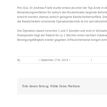
Priv.-Doz. Dr. Andreas Frank wurde erneut als einer der Top-Ärzte in 
Behandlungsverfahren für seitlich des Rückenmarks liegende Befund
erreicht werden, ebenso seitlich gelegene Bandscheibenvorfälle. Di
die Bandscheiben schonende Operationstechnik ist mir seit Jahrzeh
Die Operation dauert zwischen 1 und 3 Stunden und wird in Vollnark
Postoperativ trägt der Patient für ca. 2 Wochen einen leichten Halsk
Bewegungsfähigkeit wieder gegeben. Erfreulicherweise klingen Arm
By
Bettina Frank
|
September 27th, 2018
|
Unkategorisiert
|
0 Comment
Teile diesen Beitrag. Wähle Deine Plattform