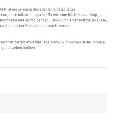
MF ist ein bereits in den 50er Jahren etabliertes
n, die in mikrochirurgischer Technik vom Rücken aus erfolgt, gut
andscheibe und nachfolgender Fusion durch einen Platzhalter. Diese,
en während einer Operation behandelt werden.
ufenthalt beträgt etwa fünf Tage. Nach 2 – 3 Wochen ist die normale
nger bestehen bleiben.
Facebook
Twitter
Reddit
LinkedIn
WhatsApp
Tumblr
Pinterest
Vk
Email