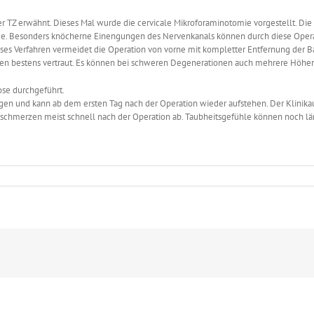
der TZ erwähnt. Dieses Mal wurde die cervicale Mikroforaminotomie vorgestellt. Die C
e. Besonders knöcherne Einengungen des Nervenkanals können durch diese Operatio
eses Verfahren vermeidet die Operation von vorne mit kompletter Entfernung der B
nten bestens vertraut. Es können bei schweren Degenerationen auch mehrere Höh
ose durchgeführt.
ragen und kann ab dem ersten Tag nach der Operation wieder aufstehen. Der Klinika
schmerzen meist schnell nach der Operation ab. Taubheitsgefühle können noch lä
s